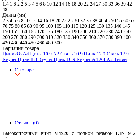
1,4
1,6
2
2,5
3
4
5
6
8
10
12
14
16
18
20
22
24
27
30
33
36
39
42
48
Длина (мм)
2
3
4
5
6
8
10
12
14
16
18
20
22
25
30
32
35
38
40
45
50
55
60
65
70
75
80
85
88
90
95
100
105
110
115
120
125
130
135
140
145
150
155
160
165
170
175
180
185
190
200
210
220
230
240
250
260
270
280
290
300
310
320
330
340
350
360
370
380
390
400
420
430
440
450
460
480
500
Вариации товара
Цинк
8.8
А4
Цинк
10.9
А2
Сталь
10.9
Цинк
12.9
Сталь
12.9
Reyher
Цинк
8.8
Reyher
Цинк
10.9
Reyher
А4
А4
А2
Титан
О товаре
Отзывы (0)
Высокопрочный винт М4х20 с полной резьбой DIN 912