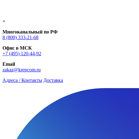
×
Многоканальный по РФ
8 (800) 333‑21-68
Офис в МСК
+7 (495) 120-44-92
Email
zakaz@krepcom.ru
Адреса / Контакты
Доставка