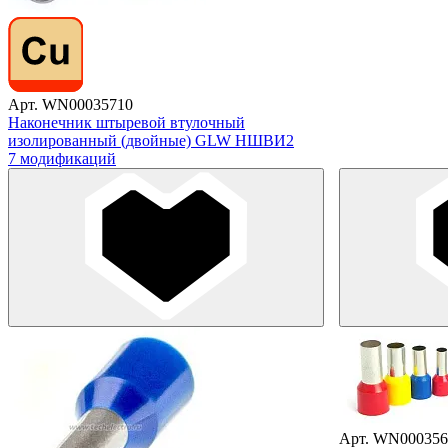
Арт. WN00035710
Наконечник штыревой втулочный
изолированный (двойные) GLW НШВИ2
7 модификаций
Арт. WN000356