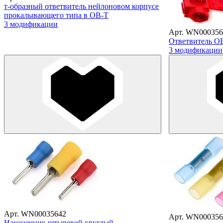
т-образный ответвитель нейлоновом корпусе
прокалывающего типа в ОВ-Т
3 модификации
Арт. WN000356
Ответвитель О
3 модификации
Арт. WN00035642
Арт. WN000356
Наконечник штыревой круглый