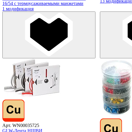
13 модификаци
16/54 с термоусаживаемыми манжетами
1 модификация
Арт. WN00035725
GLW-Лента НШВИ