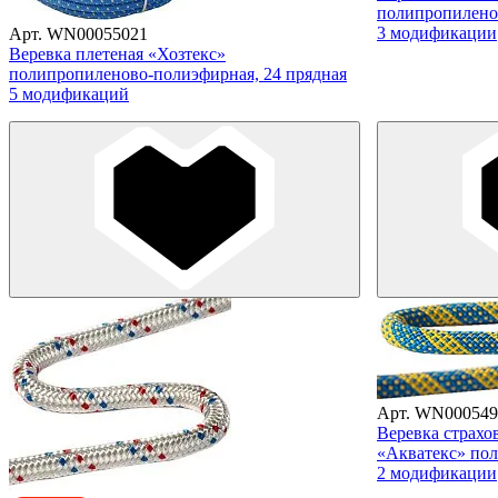
полипропилено
3 модификации
Арт. WN00055021
Веревка плетеная «Хозтекс»
полипропиленово-полиэфирная, 24 прядная
5 модификаций
Арт. WN000549
Веревка страхо
«Акватекс» пол
2 модификации