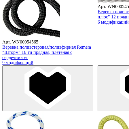
Арт. WN000545
Веревка полиэт
плюс" 12 прядн
6 модификаций
Арт. WN00054565
Веревка полиэстеровая/полиэфирная Remera
"Шторм" 16-ти прядная, плетеная с
сердечником
9 модификаций