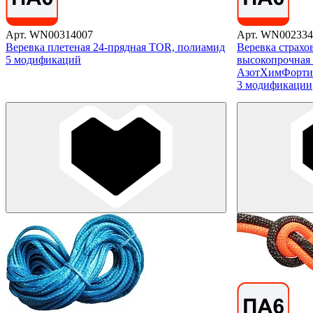
Арт. WN00314007
Арт. WN002334
Веревка плетеная 24-прядная TOR, полиамид
Веревка страхо
5 модификаций
высокопрочная 1
АзотХимФортис
3 модификации