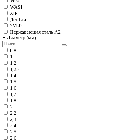
Vers
WASI
ZIP
ДекТай
ЗУБР
Нержавеющая сталь А2
Диаметр (мм)
0,8
1
1,2
1,25
1,4
1,5
1,6
1,7
1,8
2
2,2
2,3
2,4
2,5
2,6