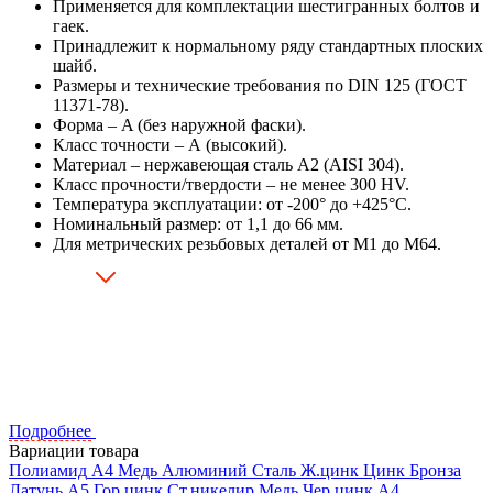
Применяется для комплектации шестигранных болтов и
гаек.
Принадлежит к нормальному ряду стандартных плоских
шайб.
Размеры и технические требования по DIN 125 (ГОСТ
11371-78).
Форма – A (без наружной фаски).
Класс точности – А (высокий).
Материал – нержавеющая сталь А2 (AISI 304).
Класс прочности/твердости – не менее 300 HV.
Температура эксплуатации: от -200° до +425°C.
Номинальный размер: от 1,1 до 66 мм.
Для метрических резьбовых деталей от М1 до М64.
Подробнее
Вариации товара
Полиамид
А4
Медь
Алюминий
Сталь
Ж.цинк
Цинк
Бронза
Латунь
А5
Гор.цинк
Ст.никелир
Медь
Чер.цинк
А4