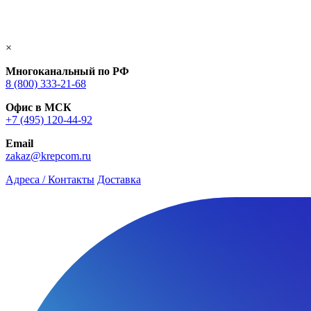
×
Многоканальный по РФ
8 (800) 333‑21-68
Офис в МСК
+7 (495) 120-44-92
Email
zakaz@krepcom.ru
Адреса / Контакты
Доставка