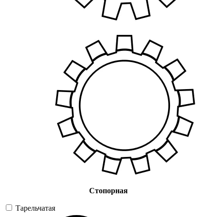
Стопорная
Тарельчатая