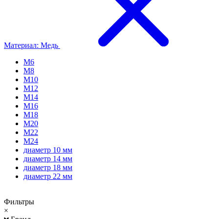
Материал: Медь
М6
М8
М10
М12
М14
М16
М18
М20
М22
М24
диаметр 10 мм
диаметр 14 мм
диаметр 18 мм
диаметр 22 мм
Фильтры
×