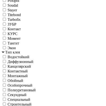
Poxipol
Soudal
Stayer
Titebond
Turbofix
ЗУБР
Контакт
КУРС
Момент
Тангит
Экон
Тип клея
Водостойкий
Диффузионный
Канцелярский
Контактный
Монтажный
Обойный
Особопрочный
Полиуретановый
Секундный
Специальный
Строительный