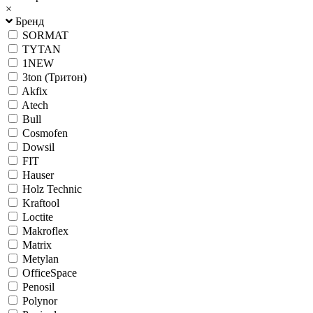
×
Бренд
SORMAT
TYTAN
1NEW
3ton (Тритон)
Akfix
Atech
Bull
Cosmofen
Dowsil
FIT
Hauser
Holz Technic
Kraftool
Loctite
Makroflex
Matrix
Metylan
OfficeSpace
Penosil
Polynor