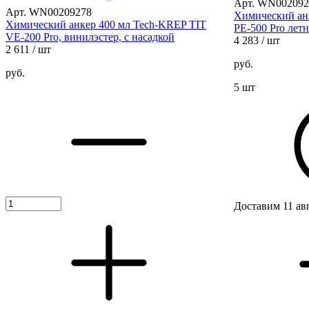
Арт. WN002092
Арт. WN00209278
Химический ан
Химический анкер 400 мл Tech-KREP TIT
PE-500 Pro лет
VE-200 Pro, винилэстер, с насадкой
4 283
/ шт
2 611
/ шт
руб.
руб.
5 шт
Доставим 11 ав