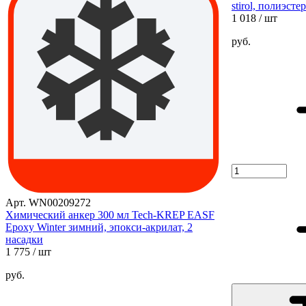
stirol, полиэсте
1 018
/ шт
руб.
Арт. WN00209272
Химический анкер 300 мл Tech-KREP EASF
Epoxy Winter зимний, эпокси-акрилат, 2
насадки
1 775
/ шт
руб.