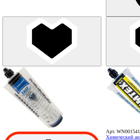
Арт. WN001541
Химический ан