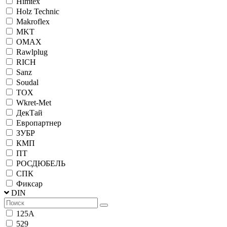
Himtex
Holz Technic
Makroflex
MKT
OMAX
Rawlplug
RICH
Sanz
Soudal
TOX
Wkret-Met
ДекТай
Европартнер
ЗУБР
КМП
ПТ
РОСДЮБЕЛЬ
СПК
Фиксар
DIN
125A
529