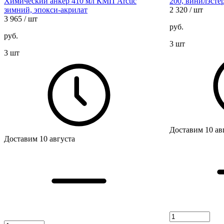
Химический анкер 410 мл КМП Arctic
200, винилэстер
зимний, эпокси-акрилат
2 320
/ шт
3 965
/ шт
руб.
руб.
3 шт
3 шт
Доставим 10 ав
Доставим 10 августа