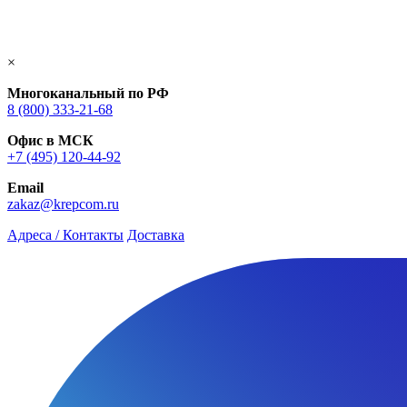
×
Многоканальный по РФ
8 (800) 333‑21-68
Офис в МСК
+7 (495) 120-44-92
Email
zakaz@krepcom.ru
Адреса / Контакты
Доставка