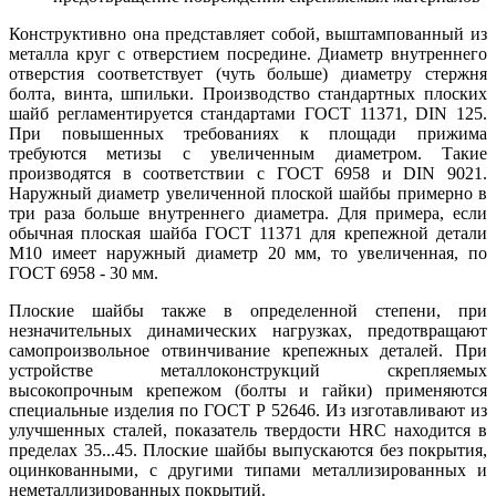
Конструктивно она представляет собой, выштампованный из
металла круг с отверстием посредине. Диаметр внутреннего
отверстия соответствует (чуть больше) диаметру стержня
болта, винта, шпильки. Производство стандартных плоских
шайб регламентируется стандартами ГОСТ 11371, DIN 125.
При повышенных требованиях к площади прижима
требуются метизы с увеличенным диаметром. Такие
производятся в соответствии с ГОСТ 6958 и DIN 9021.
Наружный диаметр увеличенной плоской шайбы примерно в
три раза больше внутреннего диаметра. Для примера, если
обычная плоская шайба ГОСТ 11371 для крепежной детали
М10 имеет наружный диаметр 20 мм, то увеличенная, по
ГОСТ 6958 - 30 мм.
Плоские шайбы также в определенной степени, при
незначительных динамических нагрузках, предотвращают
самопроизвольное отвинчивание крепежных деталей. При
устройстве металлоконструкций скрепляемых
высокопрочным крепежом (болты и гайки) применяются
специальные изделия по ГОСТ Р 52646. Из изготавливают из
улучшенных сталей, показатель твердости HRC находится в
пределах 35...45. Плоские шайбы выпускаются без покрытия,
оцинкованными, с другими типами металлизированных и
неметаллизированных покрытий.