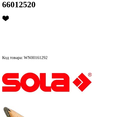
66012520
Код товара: WN00161292