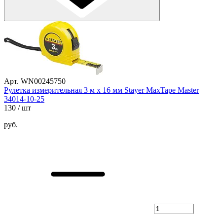
Арт. WN00245750
Рулетка измерительная 3 м х 16 мм Stayer MaxTape Master
34014-10-25
130
/ шт
руб.