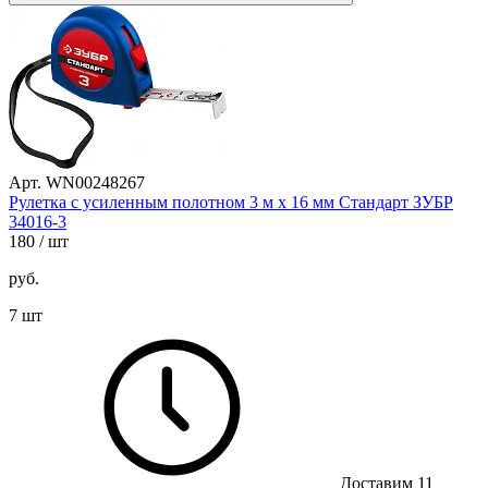
Арт. WN00248267
Рулетка с усиленным полотном 3 м х 16 мм Стандарт ЗУБР
34016-3
180
/ шт
руб.
7 шт
Доставим 11