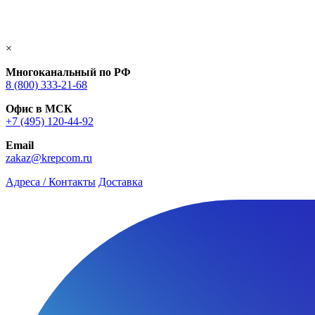
×
Многоканальный по РФ
8 (800) 333‑21-68
Офис в МСК
+7 (495) 120-44-92
Email
zakaz@krepcom.ru
Адреса / Контакты
Доставка