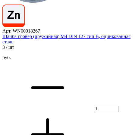
Арт. WN00018267
Шайба-гровер (пружинная) М4 DIN 127 тип B, оцинкованная
сталь
3
/ шт
руб.