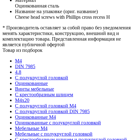
Материал
Оцинкованная сталь
Название на упаковке (ориг. название)
Cheese head screws with Phillips cross recess H
* Производитель оставляет за собой право без уведомления
менять характеристики, конструкцию, внешний вид и
комплектацию товара. Представленная информация не
является публичной офертой
Товар из подборок
М4
DIN 7985
4.8
С полукруглой головкой
Оцинкованные
Винты мебельные
С крестообразным шлицем
М4х20
С полукруглой головкой М4
С полукруглой головкой DIN 7985
Оцинкованные М4
Оцинкованные с полукруглой головкой
Мебельные М4
Мебельные с полукруглой головкой
С крестообразным шлицем и полукруглой головкой