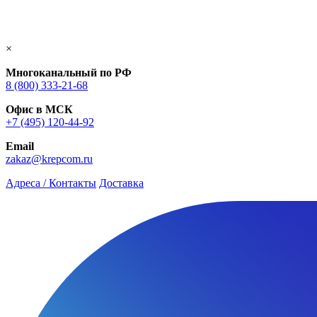
×
Многоканальный по РФ
8 (800) 333‑21-68
Офис в МСК
+7 (495) 120-44-92
Email
zakaz@krepcom.ru
Адреса / Контакты
Доставка