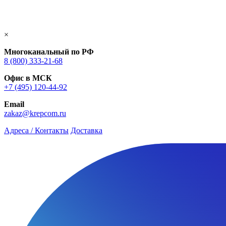
×
Многоканальный по РФ
8 (800) 333‑21-68
Офис в МСК
+7 (495) 120-44-92
Email
zakaz@krepcom.ru
Адреса / Контакты
Доставка