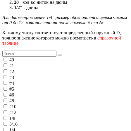
20
- кол-во ниток на дюйм
1/2"
- длина
Для диаметров менее 1/4" размер обозначается целым числом
от 0 до 12, которое стоит после символа # или №.
Каждому числу соответствует определенный наружный D,
точное значение которого можно посмотреть в
справочной
таблице
.
#0
#1
#2
#3
#4
#5
#6
#8
#10
#12
1/8
3/16
1/4