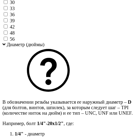
30
33
36
39
42
48
56
Диаметр (дюймы)
В обозначении резьбы указывается ее наружный диаметр –
D
(для болтов, винтов, шпилек), за которым следует шаг – TPI
(количестве ниток на дюйм) и ее тип – UNC, UNF или UNEF.
Например, болт
1/4"-20х1/2"
, где:
1/4"
- диаметр