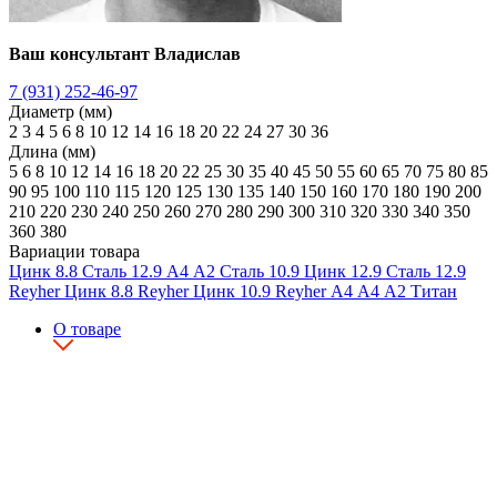
Ваш консультант Владислав
7 (931) 252-46-97
Диаметр (мм)
2
3
4
5
6
8
10
12
14
16
18
20
22
24
27
30
36
Длина (мм)
5
6
8
10
12
14
16
18
20
22
25
30
35
40
45
50
55
60
65
70
75
80
85
90
95
100
110
115
120
125
130
135
140
150
160
170
180
190
200
210
220
230
240
250
260
270
280
290
300
310
320
330
340
350
360
380
Вариации товара
Цинк
8.8
Сталь
12.9
А4
А2
Сталь
10.9
Цинк
12.9
Сталь
12.9
Reyher
Цинк
8.8
Reyher
Цинк
10.9
Reyher
А4
А4
А2
Титан
О товаре