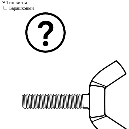
Тип винта
Барашковый