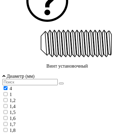
Винт установочный
Диаметр (мм)
4
1
1,2
1,4
1,5
1,6
1,7
1,8