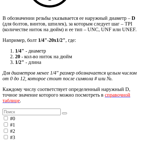
В обозначении резьбы указывается ее наружный диаметр –
D
(для болтов, винтов, шпилек), за которым следует шаг – TPI
(количестве ниток на дюйм) и ее тип – UNC, UNF или UNEF.
Например, болт
1/4"-20х1/2"
, где:
1/4"
- диаметр
20
- кол-во ниток на дюйм
1/2"
- длина
Для диаметров менее 1/4" размер обозначается целым числом
от 0 до 12, которое стоит после символа # или №.
Каждому числу соответствует определенный наружный D,
точное значение которого можно посмотреть в
справочной
таблице
.
#0
#1
#2
#3