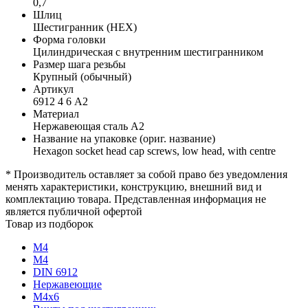
0,7
Шлиц
Шестигранник (HEX)
Форма головки
Цилиндрическая с внутренним шестигранником
Размер шага резьбы
Крупный (обычный)
Артикул
6912 4 6 А2
Материал
Нержавеющая сталь А2
Название на упаковке (ориг. название)
Hexagon socket head cap screws, low head, with centre
* Производитель оставляет за собой право без уведомления
менять характеристики, конструкцию, внешний вид и
комплектацию товара. Представленная информация не
является публичной офертой
Товар из подборок
М4
М4
DIN 6912
Нержавеющие
М4х6