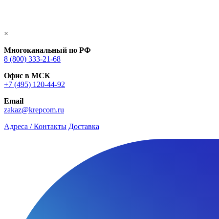
×
Многоканальный по РФ
8 (800) 333‑21-68
Офис в МСК
+7 (495) 120-44-92
Email
zakaz@krepcom.ru
Адреса / Контакты
Доставка