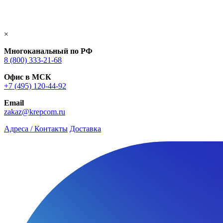
×
Многоканальный по РФ
8 (800) 333‑21-68
Офис в МСК
+7 (495) 120-44-92
Email
zakaz@krepcom.ru
Адреса / Контакты
Доставка