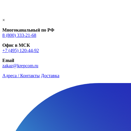
×
Многоканальный по РФ
8 (800) 333‑21-68
Офис в МСК
+7 (495) 120-44-92
Email
zakaz@krepcom.ru
Адреса / Контакты
Доставка