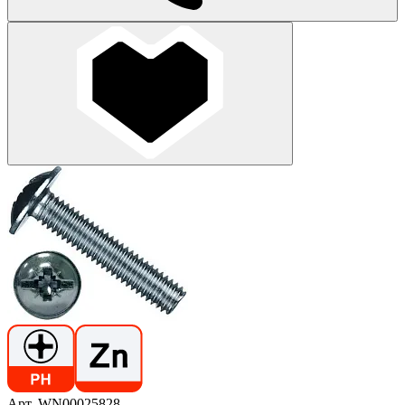
Арт. WN00025828