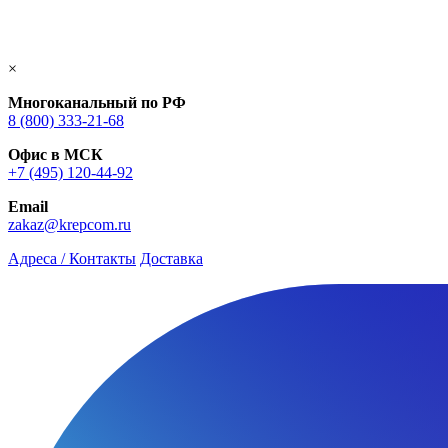
×
Многоканальный по РФ
8 (800) 333‑21-68
Офис в МСК
+7 (495) 120-44-92
Email
zakaz@krepcom.ru
Адреса / Контакты
Доставка