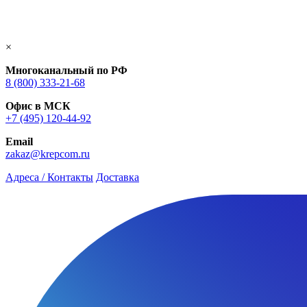
×
Многоканальный по РФ
8 (800) 333‑21-68
Офис в МСК
+7 (495) 120-44-92
Email
zakaz@krepcom.ru
Адреса / Контакты
Доставка