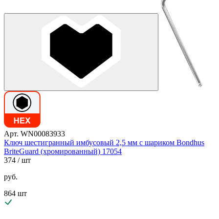
Арт. WN00083933
Ключ шестигранный имбусовый 2,5 мм с шариком Bondhus
BriteGuard (хромированный) 17054
374
/ шт
руб.
864 шт