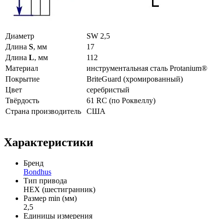
Диаметр
SW 2,5
Длина
S
, мм
17
Длина
L
, мм
112
Материал
инструментальная сталь Protanium®
Покрытие
BriteGuard (хромированный)
Цвет
серебристый
Твёрдость
61 RC (по Роквеллу)
Страна производитель
США
Характеристики
Бренд
Bondhus
Тип привода
HEX (шестигранник)
Размер min (мм)
2,5
Единицы измерения