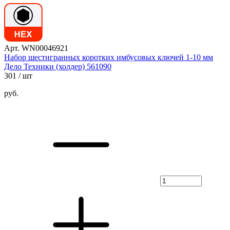
Арт. WN00046921
Набор шестигранных коротких имбусовых ключей 1-10 мм
Дело Техники (холдер) 561090
301
/ шт
руб.