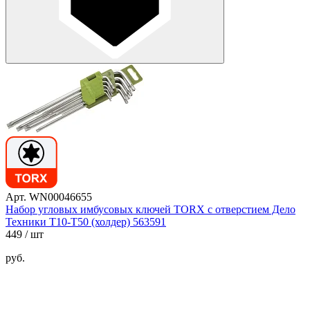
Арт. WN00046655
Набор угловых имбусовых ключей TORX с отверстием Дело
Техники T10-T50 (холдер) 563591
449
/ шт
руб.