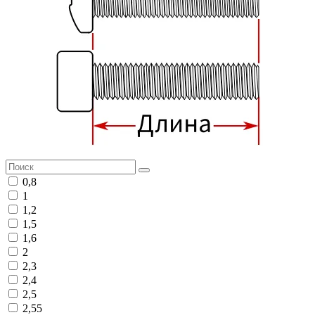
0,8
1
1,2
1,5
1,6
2
2,3
2,4
2,5
2,55