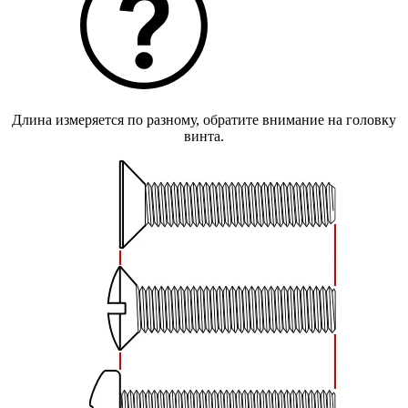
Длина измеряется по разному, обратите внимание на головку
винта.