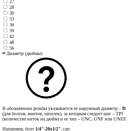
27
28
30
33
36
39
42
48
56
Диаметр (дюймы)
В обозначении резьбы указывается ее наружный диаметр –
D
(для болтов, винтов, шпилек), за которым следует шаг – TPI
(количестве ниток на дюйм) и ее тип – UNC, UNF или UNEF.
Например, болт
1/4"-20х1/2"
, где: