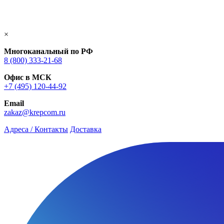
×
Многоканальный по РФ
8 (800) 333‑21-68
Офис в МСК
+7 (495) 120-44-92
Email
zakaz@krepcom.ru
Адреса / Контакты
Доставка