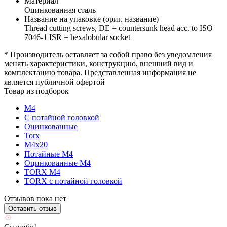
Материал
Оцинкованная сталь
Название на упаковке (ориг. название)
Thread cutting screws, DE = countersunk head acc. to ISO
7046-1 ISR = hexalobular socket
* Производитель оставляет за собой право без уведомления
менять характеристики, конструкцию, внешний вид и
комплектацию товара. Представленная информация не
является публичной офертой
Товар из подборок
М4
С потайной головкой
Оцинкованные
Torx
М4х20
Потайные М4
Оцинкованные М4
TORX М4
TORX с потайной головкой
Отзывов пока нет
Оставить отзыв