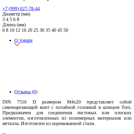
+7 (999) 027-78-44
Диаметр (мм)
3
4
5
6
8
Длина (мм)
6
8
10
12
16
20
25
30
35
40
45
50
О товаре
Отзывы (0)
DIN 7516 D размером М4х20 представляет собой
самонарезающий винт с потайной головкой и шлицем Torx.
Предназначен для соединения листовых или плоских
элементов, изготовленных из полимерных материалов или
металла. Изготовлен из оцинкованной стали.