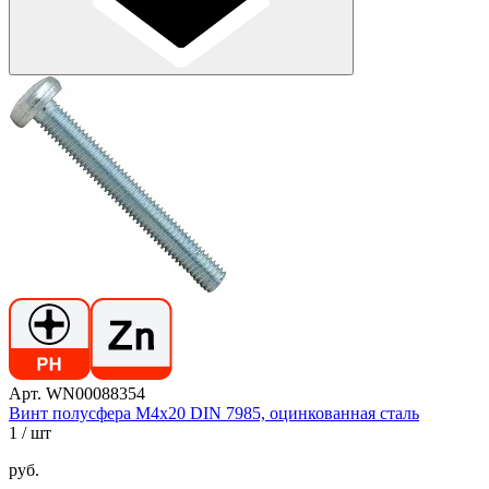
Арт. WN00088354
Винт полусфера М4х20 DIN 7985, оцинкованная сталь
1
/ шт
руб.