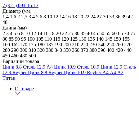
7 (921) 091-15-13
Диаметр (мм)
1,4
1,6
2
2,5
3
4
5
6
8
10
12
14
16
18
20
22
24
27
30
33
36
39
42
48
Длина (мм)
2
3
4
5
6
8
10
12
14
16
18
20
22
25
30
35
40
45
50
55
60
65
70
75
80
85
90
95
100
105
110
115
120
125
130
135
140
145
150
155
160
165
170
175
180
185
190
200
210
220
230
240
250
260
270
280
290
300
310
320
330
340
350
360
370
380
390
400
420
440
450
460
480
500
Вариации товара
Цинк
8.8
Сталь
12.9
А4
Цинк
10.9
Сталь
10.9
Цинк
12.9
Сталь
12.9
Reyher
Цинк
8.8
Reyher
Цинк
10.9
Reyher
А4
А4
А2
Титан
О товаре