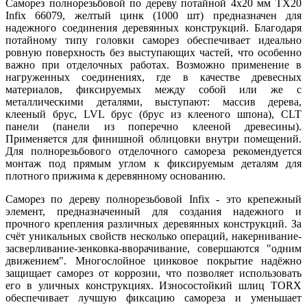
Саморез полнорезьбовой по дереву потайной 4х20 мм TX20
Infix 66079, желтый цинк (1000 шт) предназначен для
надежного соединения деревянных конструкций. Благодаря
потайному типу головки саморез обеспечивает идеально
ровную поверхность без выступающих частей, что особенно
важно при отделочных работах. Возможно применение в
нагруженных соединениях, где в качестве древесных
материалов, фиксируемых между собой или же с
металлическими деталями, выступают: массив дерева,
клееный брус, LVL брус (брус из клееного шпона), CLT
панели (панели из поперечно клееной древесины).
Применяется для финишной облицовки внутри помещений.
Для полнорезьбового отделочного самореза рекомендуется
монтаж под прямым углом к фиксируемым деталям для
плотного прижима к деревянному основанию.
Саморез по дереву полнорезьбовой Infix - это крепежный
элемент, предназначенный для создания надежного и
прочного крепления различных деревянных конструкций. За
счёт уникальных свойств несколько операций, накернивание-
засверливание-зенковка-вворачивание, совершаются "одним
движением". Многослойное цинковое покрытие надёжно
защищает саморез от коррозии, что позволяет использовать
его в уличных конструкциях. Износостойкий шлиц TORX
обеспечивает лучшую фиксацию самореза и уменьшает