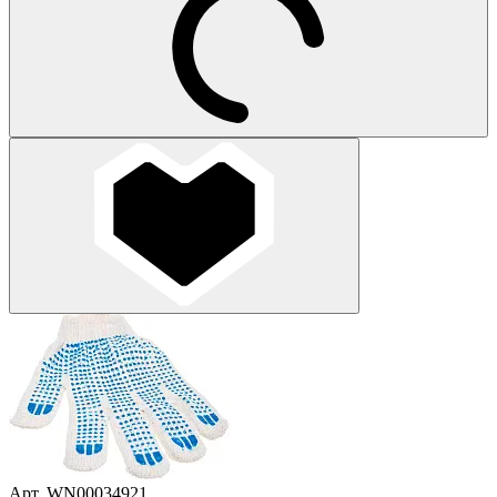
Арт. WN00034921