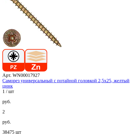
Арт. WN00017927
Саморез универсальный с потайной головкой 2,5х25, желтый
цинк
1
/ шт
руб.
2
руб.
38475 шт