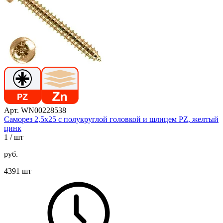
Арт. WN00228538
Саморез 2,5х25 с полукруглой головкой и шлицем PZ, желтый
цинк
1
/ шт
руб.
4391 шт