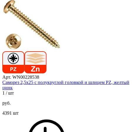
Арт. WN00228538
Саморез 2,5х25 с полукруглой головкой и шлицем PZ, желтый
цинк
1
/ шт
руб.
4391 шт