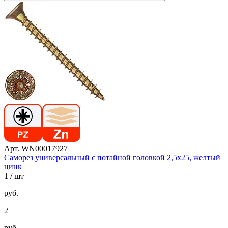
Арт. WN00017927
Саморез универсальный с потайной головкой 2,5х25, желтый
цинк
1
/ шт
руб.
2
руб.