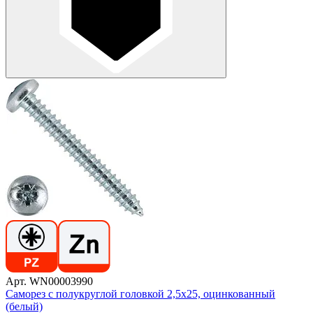
Арт. WN00003990
Саморез с полукруглой головкой 2,5х25, оцинкованный
(белый)