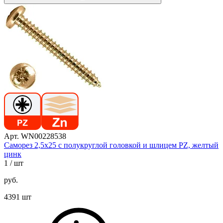
Арт. WN00228538
Саморез 2,5х25 с полукруглой головкой и шлицем PZ, желтый
цинк
1
/ шт
руб.
4391 шт