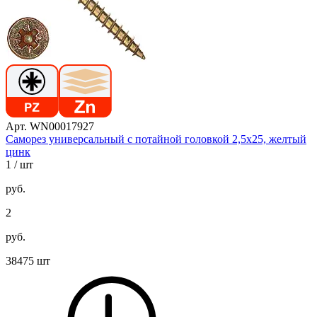
Арт. WN00017927
Саморез универсальный с потайной головкой 2,5х25, желтый
цинк
1
/ шт
руб.
2
руб.
38475 шт