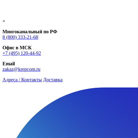
×
Многоканальный по РФ
8 (800) 333‑21-68
Офис в МСК
+7 (495) 120-44-92
Email
zakaz@krepcom.ru
Адреса / Контакты
Доставка