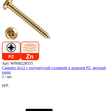
Арт. WN00228555
Саморез 4х12 с полукруглой головкой и шлицем PZ, желтый
цинк
1
/ шт
руб.