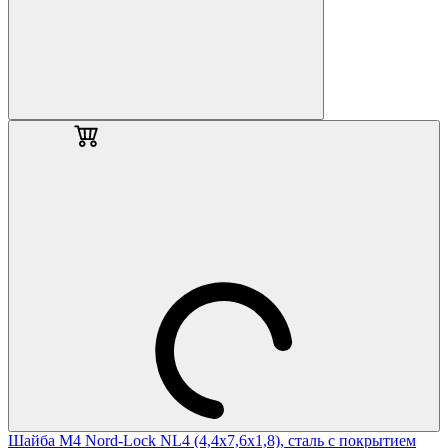
Шайба М4 Nord-Lock NL4 (4,4х7,6х1,8), сталь с покрытием