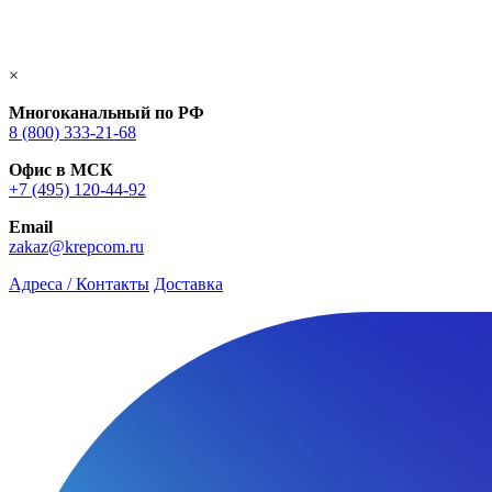
×
Многоканальный по РФ
8 (800) 333‑21-68
Офис в МСК
+7 (495) 120-44-92
Email
zakaz@krepcom.ru
Адреса / Контакты
Доставка