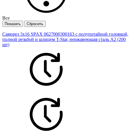
Все
Саморез 3х16 SPAX 0627000300163 с полупотайной головкой,
полной резьбой и шлицем T-Star, нержавеющая сталь А2 (200
шт)