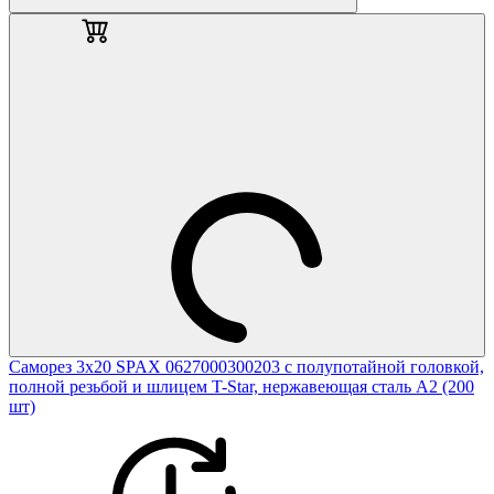
Саморез 3х20 SPAX 0627000300203 с полупотайной головкой,
полной резьбой и шлицем T-Star, нержавеющая сталь А2 (200
шт)