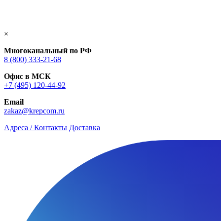
×
Многоканальный по РФ
8 (800) 333‑21-68
Офис в МСК
+7 (495) 120-44-92
Email
zakaz@krepcom.ru
Адреса / Контакты
Доставка