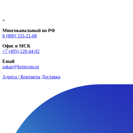
×
Многоканальный по РФ
8 (800) 333‑21-68
Офис в МСК
+7 (495) 120-44-92
Email
zakaz@krepcom.ru
Адреса / Контакты
Доставка