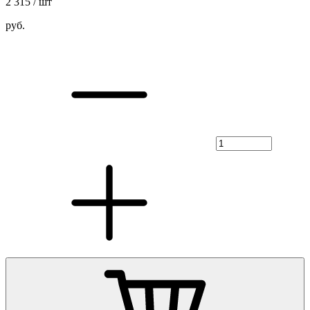
2 315
/ шт
руб.