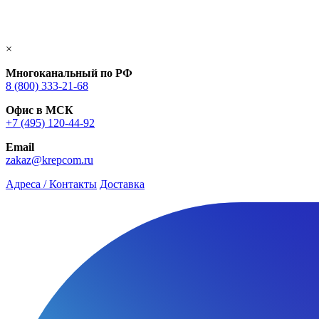
×
Многоканальный по РФ
8 (800) 333‑21-68
Офис в МСК
+7 (495) 120-44-92
Email
zakaz@krepcom.ru
Адреса / Контакты
Доставка