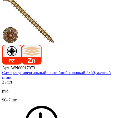
Арт. WN00017973
Саморез универсальный с потайной головкой 5х50, желтый
цинк
2
/ шт
руб.
9047 шт