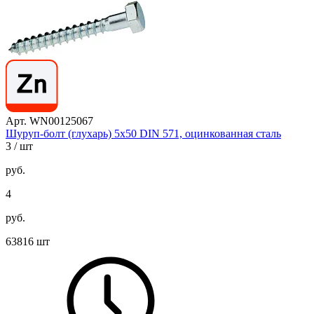
Арт. WN00125067
Шуруп-болт (глухарь) 5х50 DIN 571, оцинкованная сталь
3
/ шт
руб.
4
руб.
63816 шт